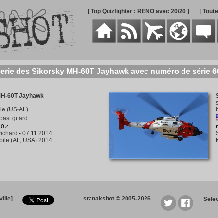
[ Top Quizfighter : RENO avec 20/20 ]
[ Tout
lerie des Sikorsky MH-60T Jayhawk avec numéro de série 6
MH-60T Jayhawk
le (US-AL)
oast guard
120✓
ichard
-
07.11.2014
ile (AL, USA) 2014
ille]
stanakshot © 2005-2026
Sele