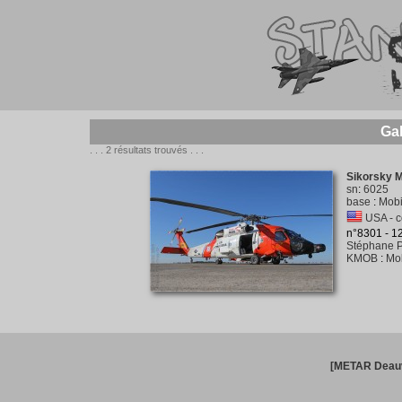
Ga
. . . 2 résultats trouvés . . .
Sikorsky 
sn
:
6025
base
:
Mobi
USA - c
n°8301 - 
Stéphane P
KMOB
:
Mob
[METAR Deauv