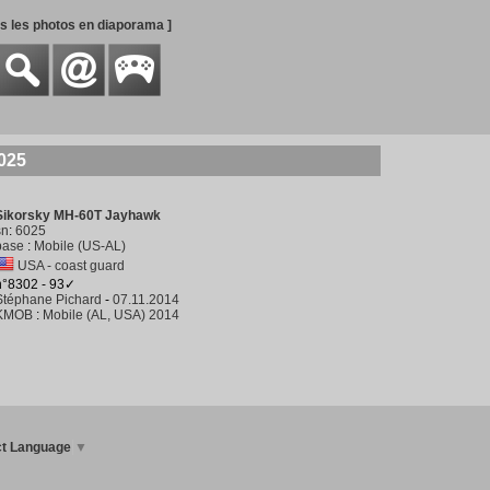
es les photos en diaporama ]
025
Sikorsky MH-60T Jayhawk
sn
:
6025
base
:
Mobile (US-AL)
USA - coast guard
n°8302 - 93✓
Stéphane Pichard
-
07.11.2014
KMOB
:
Mobile (AL, USA) 2014
ct Language
▼