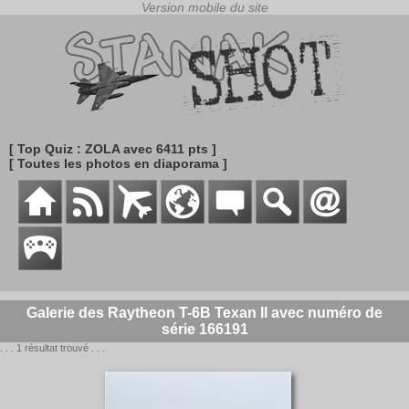
[ Top Quiz : ZOLA avec 6411 pts ]
[ Toutes les photos en diaporama ]
Galerie des Raytheon T-6B Texan II avec numéro de
série 166191
. . . 1 résultat trouvé . . .