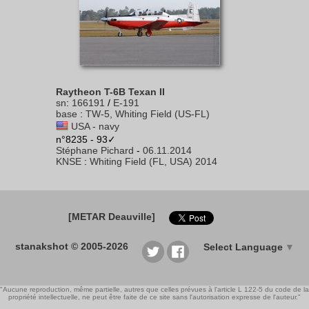
Raytheon T-6B Texan II
sn
:
166191
/
E-191
base
:
TW-5, Whiting Field (US-FL)
USA - navy
n°8235 - 93✓
Stéphane Pichard
-
06.11.2014
KNSE
:
Whiting Field (FL, USA) 2014
[METAR Deauville]
stanakshot © 2005-2026
Select Language
▼
"Aucune reproduction, même partielle, autres que celles prévues à l'article L 122-5 du code de la
propriété intellectuelle, ne peut être faite de ce site sans l'autorisation expresse de l'auteur."