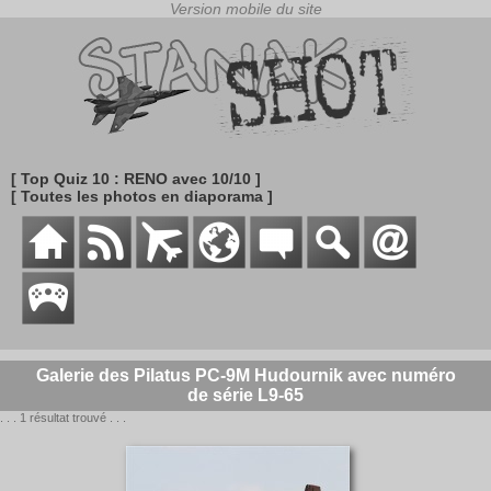
[ Top Quiz 10 : RENO avec 10/10 ]
[ Toutes les photos en diaporama ]
Galerie des Pilatus PC-9M Hudournik avec numéro
de série L9-65
. . . 1 résultat trouvé . . .