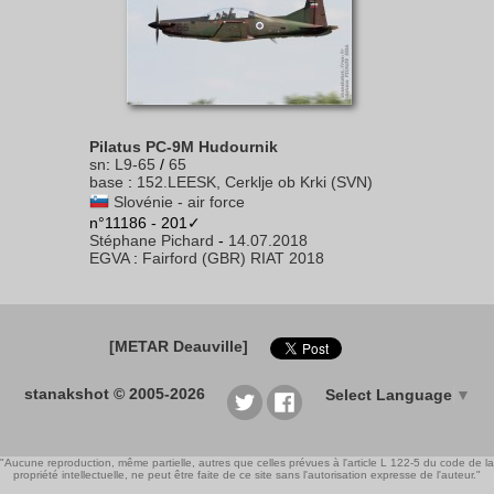
Pilatus PC-9M Hudournik
sn
:
L9-65
/
65
base
:
152.LEESK, Cerklje ob Krki (SVN)
Slovénie - air force
n°11186 - 201✓
Stéphane Pichard
-
14.07.2018
EGVA
:
Fairford (GBR) RIAT 2018
[METAR Deauville]
stanakshot © 2005-2026
Select Language
▼
"Aucune reproduction, même partielle, autres que celles prévues à l'article L 122-5 du code de la
propriété intellectuelle, ne peut être faite de ce site sans l'autorisation expresse de l'auteur."