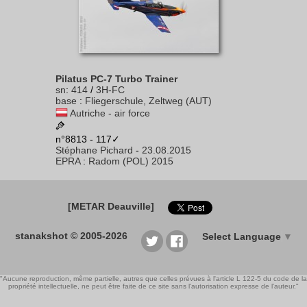
Pilatus PC-7 Turbo Trainer
sn
:
414
/
3H-FC
base
:
Fliegerschule, Zeltweg (AUT)
Autriche - air force
n°8813 - 117✓
Stéphane Pichard
-
23.08.2015
EPRA
:
Radom (POL) 2015
[METAR Deauville]
stanakshot © 2005-2026
Select Language
▼
"Aucune reproduction, même partielle, autres que celles prévues à l'article L 122-5 du code de la
propriété intellectuelle, ne peut être faite de ce site sans l'autorisation expresse de l'auteur."