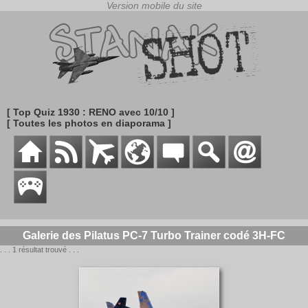
[ Top Quiz 1930 : RENO avec 10/10 ]
[ Toutes les photos en diaporama ]
Galerie des Pilatus PC-7 Turbo Trainer codé 3H-FC
. . . 1 résultat trouvé . . .