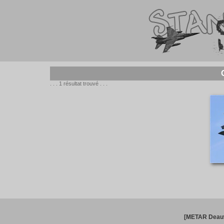
. . . 1 résultat trouvé . . .
[METAR Deauv