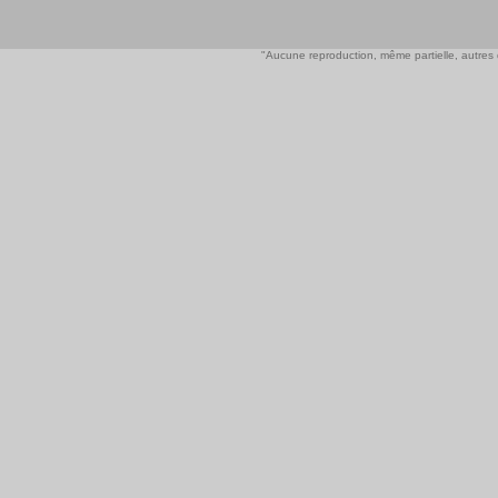
"Aucune reproduction, même partielle, autres qu