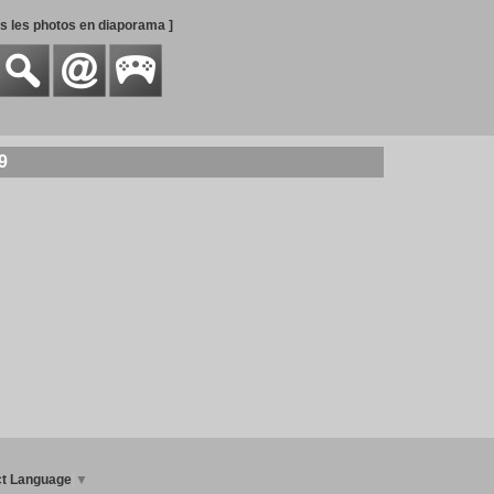
es les photos en diaporama ]
9
ct Language
▼