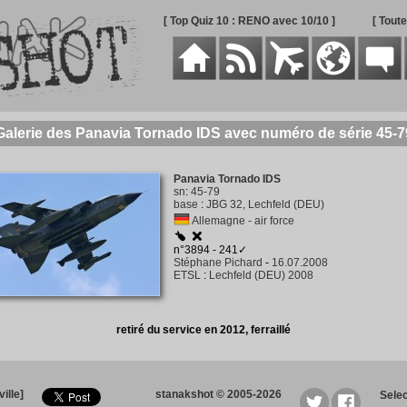
[ Top Quiz 10 : RENO avec 10/10 ]
[ Tout
Galerie des Panavia Tornado IDS avec numéro de série 45-7
Panavia Tornado IDS
sn
:
45-79
base
:
JBG 32, Lechfeld (DEU)
Allemagne - air force
n°3894 - 241✓
Stéphane Pichard
-
16.07.2008
ETSL
:
Lechfeld (DEU) 2008
retiré du service en 2012, ferraillé
ille]
stanakshot © 2005-2026
Sele