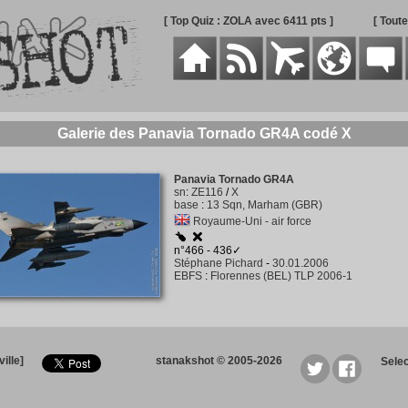
[ Top Quiz : ZOLA avec 6411 pts ]
[ Tout
Galerie des Panavia Tornado GR4A codé X
Panavia Tornado GR4A
sn
:
ZE116
/
X
base
:
13 Sqn, Marham (GBR)
Royaume-Uni - air force
n°466 - 436✓
Stéphane Pichard
-
30.01.2006
EBFS
:
Florennes (BEL) TLP 2006-1
ille]
stanakshot © 2005-2026
Sele