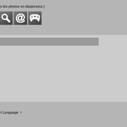
es les photos en diaporama ]
ct Language
▼