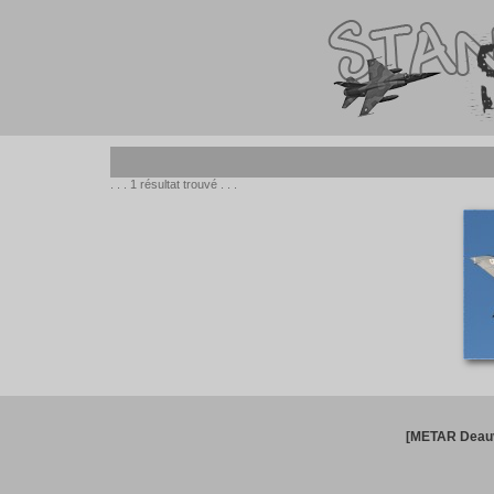
. . . 1 résultat trouvé . . .
[METAR Deauv