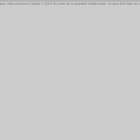
e celles prévues à l'article L 122-5 du code de la propriété intellectuelle, ne peut être faite de ce