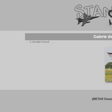
Galerie 
. . . 1 résultat trouvé . . .
[METAR Deauv