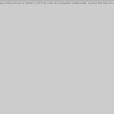
e celles prévues à l'article L 122-5 du code de la propriété intellectuelle, ne peut être faite de ce