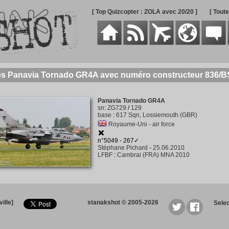
[ Top Quizcopter : ZOLA avec 20/20 ]
[ Tout
des Panavia Tornado GR4A avec numéro constructeur 836/B
Panavia Tornado GR4A
sn
:
ZG729
/
129
base
:
617 Sqn, Lossiemouth (GBR)
Royaume-Uni - air force
n°5049 - 267✓
Stéphane Pichard
-
25.06.2010
LFBF
:
Cambrai (FRA) MNA 2010
ille]
stanakshot © 2005-2026
Sele