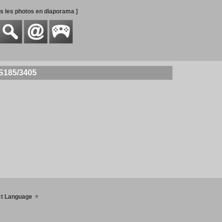
es les photos en diaporama ]
S185/3405
ct Language
▼