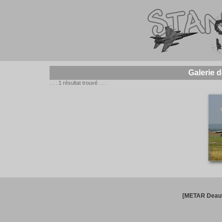
Galerie 
. . . 1 résultat trouvé . . .
[METAR Deauv