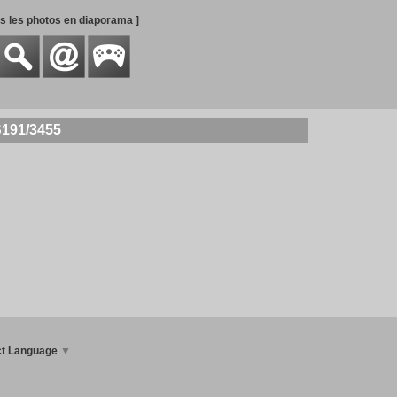
es les photos en diaporama ]
S191/3455
ct Language
▼