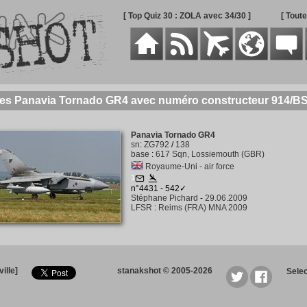
[ Top Quiz 30 : ZOLA avec 34/30 ]
[ Tout
des Panavia Tornado GR4 avec numéro constructeur 914/B
Panavia Tornado GR4
sn
:
ZG792
/
138
base
:
617 Sqn, Lossiemouth (GBR)
Royaume-Uni - air force
1
n°4431 - 542✓
Stéphane Pichard
-
29.06.2009
LFSR
:
Reims (FRA) MNA 2009
ille]
stanakshot © 2005-2026
Sele