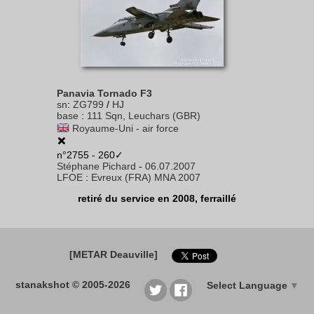
Panavia Tornado F3
sn
:
ZG799
/
HJ
base
:
111 Sqn, Leuchars (GBR)
Royaume-Uni - air force
n°2755 - 260✓
Stéphane Pichard
-
06.07.2007
LFOE
:
Evreux (FRA) MNA 2007
retiré du service en 2008, ferraillé
[METAR Deauville]
stanakshot © 2005-2026
Select Language
▼