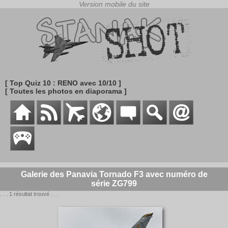
[ Top Quiz 10 : RENO avec 10/10 ]
[ Toutes les photos en diaporama ]
Galerie des Panavia Tornado F3 avec numéro de
série ZG799
. . . 1 résultat trouvé . . .