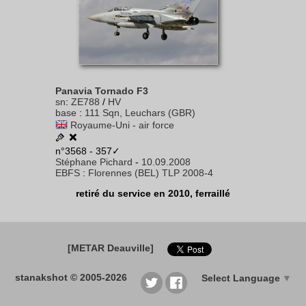
Panavia Tornado F3
sn
:
ZE788
/
HV
base
:
111 Sqn, Leuchars (GBR)
Royaume-Uni - air force
n°3568 - 357✓
Stéphane Pichard
-
10.09.2008
EBFS
:
Florennes (BEL) TLP 2008-4
retiré du service en 2010, ferraillé
[METAR Deauville]
stanakshot © 2005-2026
Select Language
▼