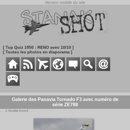
[ Top Quiz 1950 : RENO avec 10/10 ]
[ Toutes les photos en diaporama ]
Galerie des Panavia Tornado F3 avec numéro de
série ZE788
. . . 1 résultat trouvé . . .