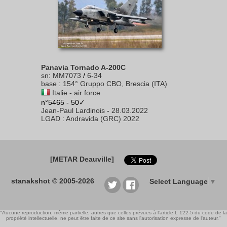
Panavia Tornado A-200C
sn
:
MM7073
/
6-34
base
:
154° Gruppo CBO, Brescia (ITA)
Italie - air force
n°5465 - 50✓
Jean-Paul Lardinois
-
28.03.2022
LGAD
:
Andravida (GRC) 2022
[METAR Deauville]
stanakshot © 2005-2026
Select Language
▼
"Aucune reproduction, même partielle, autres que celles prévues à l'article L 122-5 du code de la
propriété intellectuelle, ne peut être faite de ce site sans l'autorisation expresse de l'auteur."