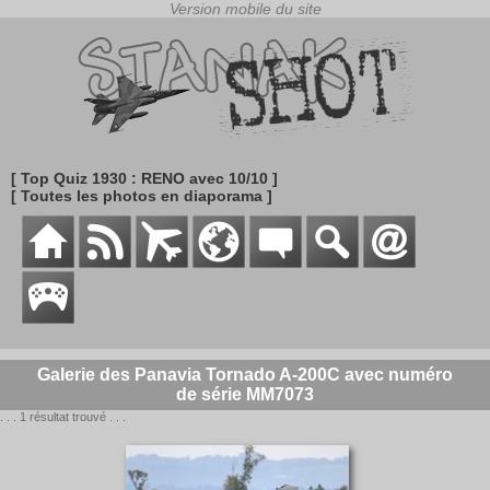
[ Top Quiz 1930 : RENO avec 10/10 ]
[ Toutes les photos en diaporama ]
Galerie des Panavia Tornado A-200C avec numéro
de série MM7073
. . . 1 résultat trouvé . . .