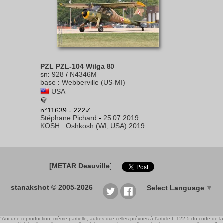
PZL PZL-104 Wilga 80
sn
:
928
/
N4346M
base
:
Webberville (US-MI)
USA
n°11639 - 222✓
Stéphane Pichard
-
25.07.2019
KOSH
:
Oshkosh (WI, USA) 2019
[METAR Deauville]
stanakshot © 2005-2026
Select Language
▼
"Aucune reproduction, même partielle, autres que celles prévues à l'article L 122-5 du code de la