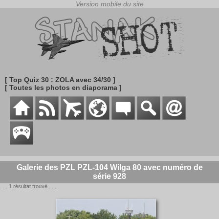
[ Top Quiz 30 : ZOLA avec 34/30 ]
[ Toutes les photos en diaporama ]
Galerie des PZL PZL-104 Wilga 80 avec numéro de
série 928
. . . 1 résultat trouvé . . .