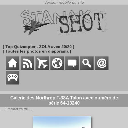
[ Top Quizcopter : ZOLA avec 20/20 ]
[ Toutes les photos en diaporama ]
Galerie des Northrop T-38A Talon avec numéro de
série 64-13240
. . . 1 résultat trouvé . . .