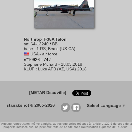
Northrop T-38A Talon
sn
:
64-13240
/
BB
base
:
1 RS, Beale (US-CA)
USA - air force
n°10926 - 74✓
Stéphane Pichard
-
18.03.2018
KLUF
:
Luke AFB (AZ, USA) 2018
[METAR Deauville]
stanakshot © 2005-2026
Select Language
▼
"Aucune reproduction, même partielle, autres que celles prévues à l'article L 122-5 du code de la
propriété intellectuelle, ne peut être faite de ce site sans l'autorisation expresse de l'auteur."