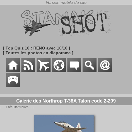
[ Top Quiz 10 : RENO avec 10/10 ]
[ Toutes les photos en diaporama ]
Galerie des Northrop T-38A Talon codé 2-209
. . . 1 résultat trouvé . . .