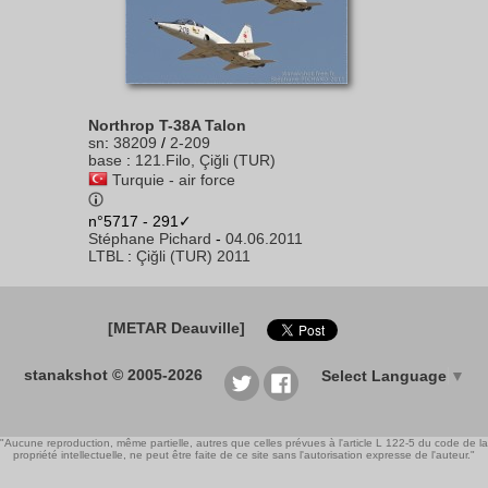
Northrop T-38A Talon
sn
:
38209
/
2-209
base
:
121.Filo, Çiğli (TUR)
Turquie - air force
n°5717 - 291✓
Stéphane Pichard
-
04.06.2011
LTBL
:
Çiğli (TUR) 2011
[METAR Deauville]
stanakshot © 2005-2026
Select Language
▼
"Aucune reproduction, même partielle, autres que celles prévues à l'article L 122-5 du code de la
propriété intellectuelle, ne peut être faite de ce site sans l'autorisation expresse de l'auteur."