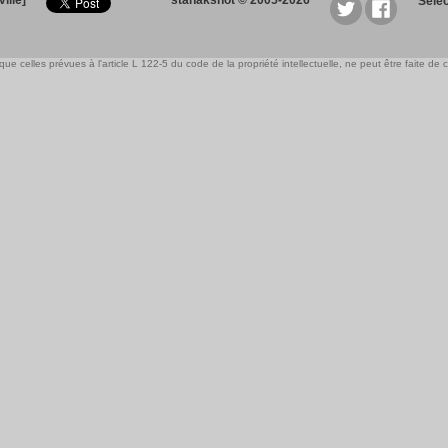
ille]
stanakshot © 2005-2026
Sele
e celles prévues à l'article L 122-5 du code de la propriété intellectuelle, ne peut être faite de ce