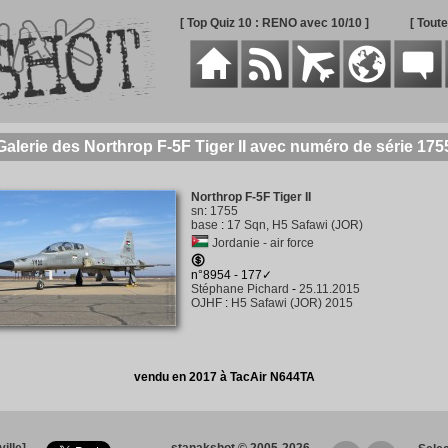
[ Top Quiz 10 : RENO avec 10/10 ]
[ Tout
Galerie des Northrop F-5F Tiger II avec numéro de série 175
Northrop F-5F Tiger II
sn
:
1755
base
:
17 Sqn, H5 Safawi (JOR)
Jordanie - air force
n°8954 - 177✓
Stéphane Pichard
-
25.11.2015
OJHF
:
H5 Safawi (JOR) 2015
vendu en 2017 à TacAir N644TA