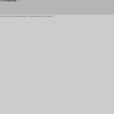
ct Language
▼
 site sans l'autorisation expresse de l'auteur."