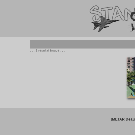
. . . 1 résultat trouvé . . .
[METAR Deauv