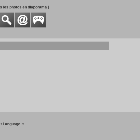
es les photos en diaporama ]
ct Language
▼