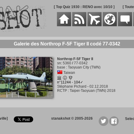
[ Top Quiz 1930 : RENO avec 10/10 ]
[ Tout
Galerie des Northrop F-5F Tiger II codé 77-0342
Northrop F-5F Tiger II
sn
:
5360
/
77-0342
base
:
Taoyuan City (TWN)
Taiwan
n°11244 - 104✓
Stéphane Pichard
-
02.12.2018
RCTP
:
Taipei-Taoyuan (TWN) 2018
ille]
stanakshot © 2005-2026
Sele