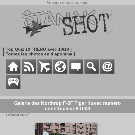
[ Top Quiz 10 : RENO avec 10/10 ]
[ Toutes les photos en diaporama ]
Galerie des Northrop F-5F Tiger II avec numéro
constructeur K1008
. . . 1 résultat trouvé . . .