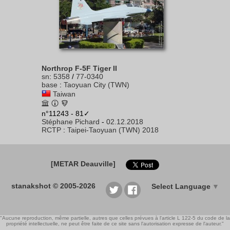
Northrop F-5F Tiger II
sn
:
5358
/
77-0340
base
:
Taoyuan City (TWN)
Taiwan
n°11243 - 81✓
Stéphane Pichard
-
02.12.2018
RCTP
:
Taipei-Taoyuan (TWN) 2018
[METAR Deauville]
stanakshot © 2005-2026
Select Language
▼
"Aucune reproduction, même partielle, autres que celles prévues à l'article L 122-5 du code de la
propriété intellectuelle, ne peut être faite de ce site sans l'autorisation expresse de l'auteur."