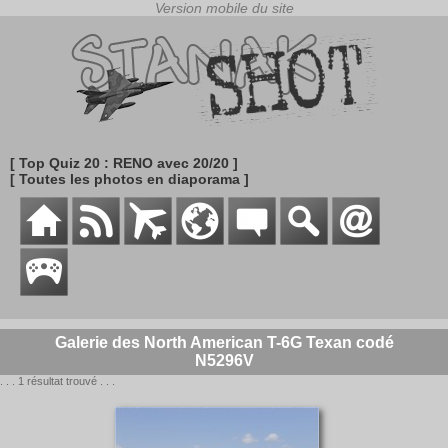
[ Top Quiz 20 : RENO avec 20/20 ]
[ Toutes les photos en diaporama ]
Galerie des North American T-6G Texan codé
N5296V
. . . 1 résultat trouvé . . .