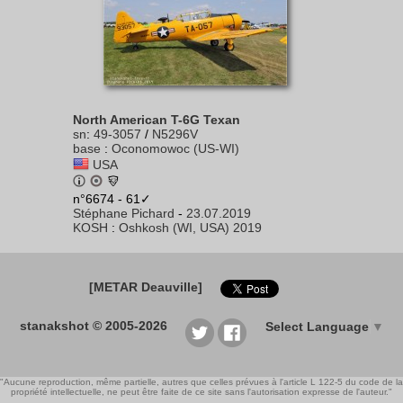
North American T-6G Texan
sn
:
49-3057
/
N5296V
base
:
Oconomowoc (US-WI)
USA
n°6674 - 61✓
Stéphane Pichard
-
23.07.2019
KOSH
:
Oshkosh (WI, USA) 2019
[METAR Deauville]
stanakshot © 2005-2026
Select Language
▼
"Aucune reproduction, même partielle, autres que celles prévues à l'article L 122-5 du code de la
propriété intellectuelle, ne peut être faite de ce site sans l'autorisation expresse de l'auteur."