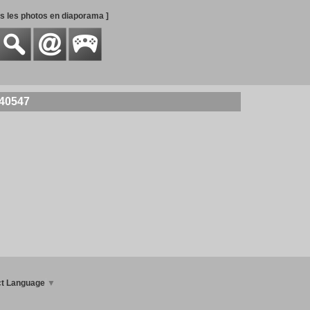
es les photos en diaporama ]
140547
ct Language
▼