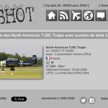
[ Top Quiz 20 : RENO avec 20/20 ]
[ Tout
ie des North American T-28C Trojan avec numéro de série 
North American T-28C Trojan
sn
:
140547
/
F-AZHN
base
:
Coulommiers-Voisins (FRA)
France
n°1364 - 524✓
Stéphane Pichard
-
03.06.2006
LFFQ
:
La Ferté Alais (FRA) 2006
ille]
stanakshot © 2005-2026
Sele