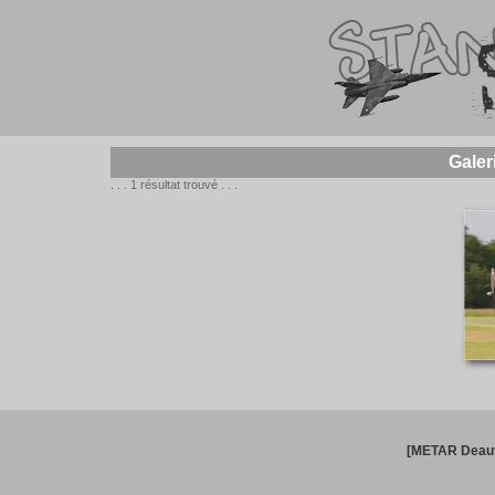
Galer
. . . 1 résultat trouvé . . .
[METAR Deauv