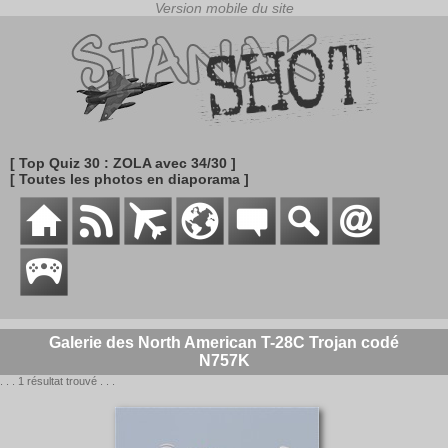
[ Top Quiz 30 : ZOLA avec 34/30 ]
[ Toutes les photos en diaporama ]
Galerie des North American T-28C Trojan codé
N757K
. . . 1 résultat trouvé . . .