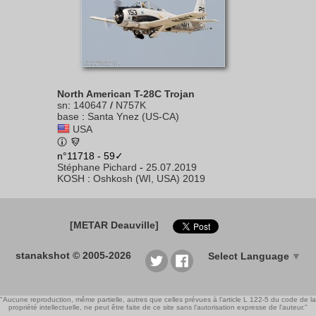
North American T-28C Trojan
sn
:
140647
/
N757K
base
:
Santa Ynez (US-CA)
USA
n°11718 - 59✓
Stéphane Pichard
-
25.07.2019
KOSH
:
Oshkosh (WI, USA) 2019
[METAR Deauville]
stanakshot © 2005-2026
Select Language
▼
"Aucune reproduction, même partielle, autres que celles prévues à l'article L 122-5 du code de la
propriété intellectuelle, ne peut être faite de ce site sans l'autorisation expresse de l'auteur."