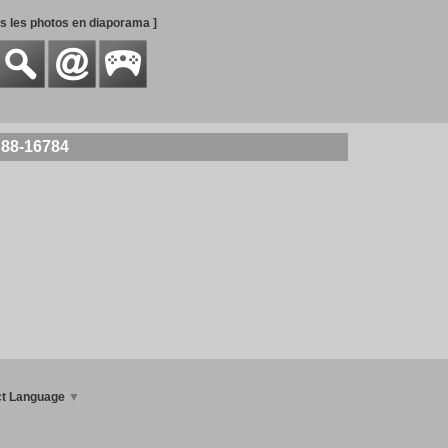
es les photos en diaporama ]
 88-16784
ct Language
▼