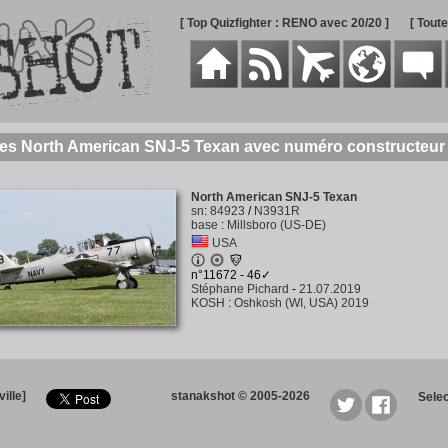
[ Top Quizfighter : RENO avec 20/20 ]
[ Tout
des North American SNJ-5 Texan avec numéro constructeur
North American SNJ-5 Texan
sn
:
84923
/
N3931R
base
:
Millsboro (US-DE)
USA
n°11672 - 46✓
Stéphane Pichard
-
21.07.2019
KOSH
:
Oshkosh (WI, USA) 2019
ille]
stanakshot © 2005-2026
Sele