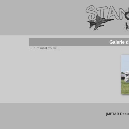
Galerie 
. . . 1 résultat trouvé . . .
[METAR Deauv