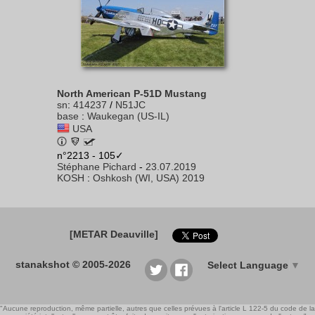
North American P-51D Mustang
sn
:
414237
/
N51JC
base
:
Waukegan (US-IL)
USA
n°2213 - 105✓
Stéphane Pichard
-
23.07.2019
KOSH
:
Oshkosh (WI, USA) 2019
[METAR Deauville]
stanakshot © 2005-2026
Select Language
▼
"Aucune reproduction, même partielle, autres que celles prévues à l'article L 122-5 du code de la