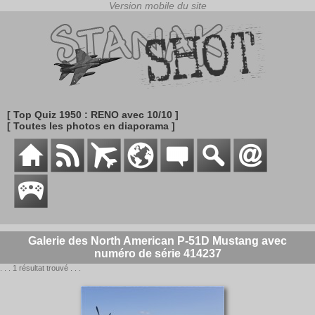
[ Top Quiz 1950 : RENO avec 10/10 ]
[ Toutes les photos en diaporama ]
Galerie des North American P-51D Mustang avec
numéro de série 414237
. . . 1 résultat trouvé . . .