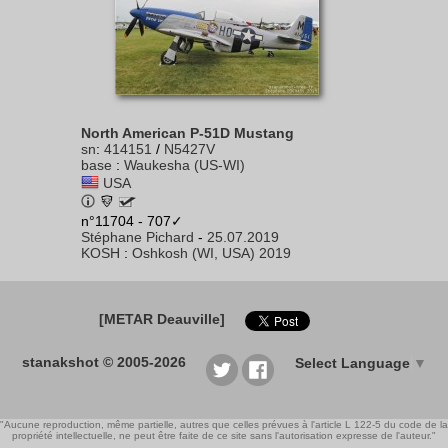
North American P-51D Mustang
sn
:
414151
/
N5427V
base
:
Waukesha (US-WI)
USA
n°11704 - 707✓
Stéphane Pichard
-
25.07.2019
KOSH
:
Oshkosh (WI, USA) 2019
[METAR Deauville]
stanakshot © 2005-2026
Select Language
▼
"Aucune reproduction, même partielle, autres que celles prévues à l'article L 122-5 du code de la
propriété intellectuelle, ne peut être faite de ce site sans l'autorisation expresse de l'auteur."