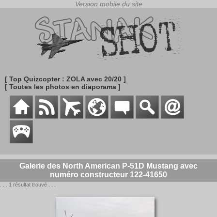
[ Top Quizcopter : ZOLA avec 20/20 ]
[ Toutes les photos en diaporama ]
Galerie des North American P-51D Mustang avec
numéro constructeur 122-41650
. . . 1 résultat trouvé . . .