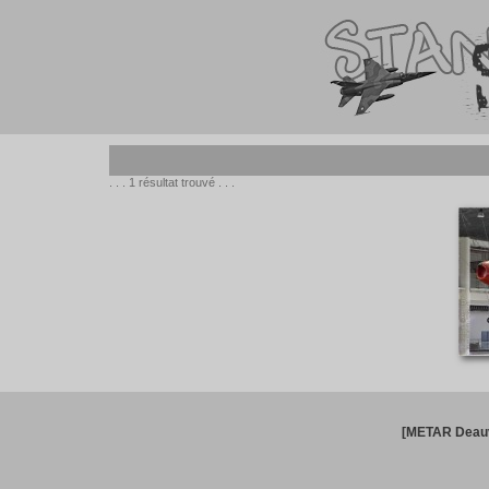
. . . 1 résultat trouvé . . .
[METAR Deauv