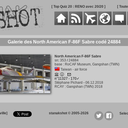
[ Top Quiz 20 : RENO avec 20/20 ]
[ Tout
Galerie des North American F-86F Sabre codé 24884
North American F-86F Sabre
sn
:
353
/
24884
base
:
RoCAF Museum, Gangshan (TWN)
Taiwan - air force
1
n°11327 - 170✓
Stéphane Pichard
-
06.12.2018
RCAY
:
Gangshan (TWN) 2018
ille]
stanakshot © 2005-2026
Sele