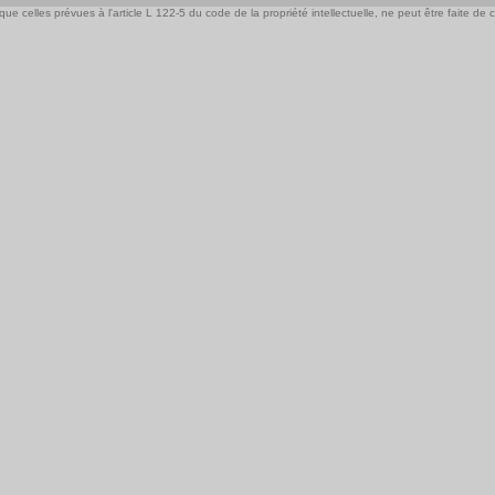
e celles prévues à l'article L 122-5 du code de la propriété intellectuelle, ne peut être faite de ce