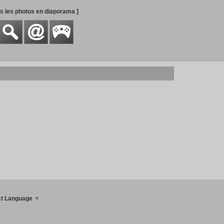
es les photos en diaporama ]
ct Language
▼