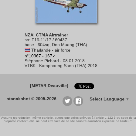
NZAI CT/4A Airtrainer
sn
:
F16-11/17
/
60437
base
:
604sq, Don Muang (THA)
Thaïlande - air force
n°10367 - 167✓
Stéphane Pichard
-
08.01.2018
VTBK
:
Kamphaeng Saen (THA) 2018
[METAR Deauville]
stanakshot © 2005-2026
Select Language
▼
"Aucune reproduction, même partielle, autres que celles prévues à l'article L 122-5 du code de la
propriété intellectuelle, ne peut être faite de ce site sans l'autorisation expresse de l'auteur."