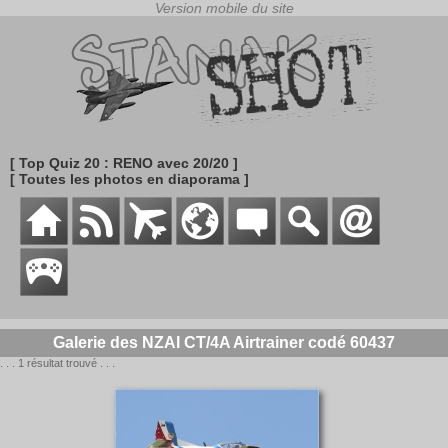
[ Top Quiz 20 : RENO avec 20/20 ]
[ Toutes les photos en diaporama ]
Galerie des NZAI CT/4A Airtrainer codé 60437
. . . 1 résultat trouvé . . .