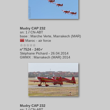
Mudry CAP 232
sn
:
1
/
CN-ABT
base
:
Marche Verte, Marrakech (MAR)
Maroc - air force
☆☆☆☆☆
n°7524 - 240✓
Stéphane Pichard
-
26.04.2014
GMMX
:
Marrakech (MAR) 2014
Mudry CAP 232
sn
:
1
/
CN-ABT