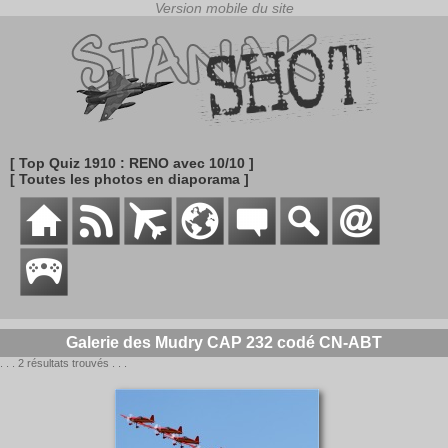
[ Top Quiz 1910 : RENO avec 10/10 ]
[ Toutes les photos en diaporama ]
Galerie des Mudry CAP 232 codé CN-ABT
. . . 2 résultats trouvés . . .