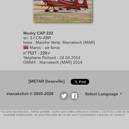
Mudry CAP 232
sn
:
3
/
CN-ABR
base
:
Marche Verte, Marrakech (MAR)
Maroc - air force
n°7527 - 220✓
Stéphane Pichard
-
24.04.2014
GMMX
:
Marrakech (MAR) 2014
[METAR Deauville]
stanakshot © 2005-2026
Select Language
▼
"Aucune reproduction, même partielle, autres que celles prévues à l'article L 122-5 du code de la
propriété intellectuelle, ne peut être faite de ce site sans l'autorisation expresse de l'auteur."