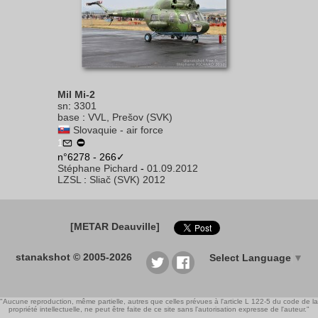
Mil Mi-2
sn
:
3301
base
:
VVL, Prešov (SVK)
Slovaquie - air force
1
n°6278 - 266✓
Stéphane Pichard
-
01.09.2012
LZSL
:
Sliač (SVK) 2012
[METAR Deauville]
stanakshot © 2005-2026
Select Language
▼
"Aucune reproduction, même partielle, autres que celles prévues à l'article L 122-5 du code de la
propriété intellectuelle, ne peut être faite de ce site sans l'autorisation expresse de l'auteur."