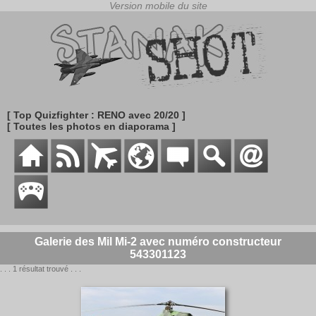
[ Top Quizfighter : RENO avec 20/20 ]
[ Toutes les photos en diaporama ]
Galerie des Mil Mi-2 avec numéro constructeur
543301123
. . . 1 résultat trouvé . . .