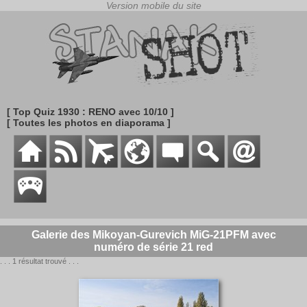
[ Top Quiz 1930 : RENO avec 10/10 ]
[ Toutes les photos en diaporama ]
Galerie des Mikoyan-Gurevich MiG-21PFM avec
numéro de série 21 red
. . . 1 résultat trouvé . . .