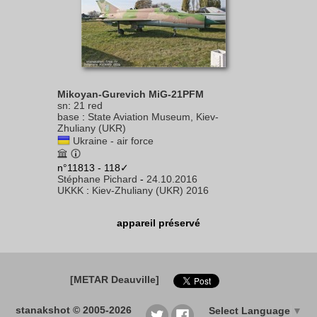
Mikoyan-Gurevich MiG-21PFM
sn
:
21 red
base
:
State Aviation Museum, Kiev-
Zhuliany (UKR)
Ukraine - air force
n°11813 - 118✓
Stéphane Pichard
-
24.10.2016
UKKK
:
Kiev-Zhuliany (UKR) 2016
appareil préservé
[METAR Deauville]
stanakshot © 2005-2026
Select Language
▼