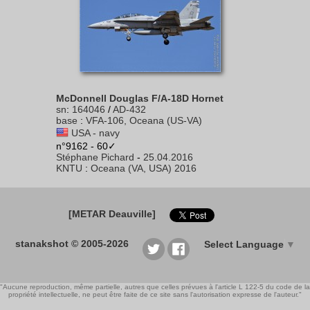
McDonnell Douglas F/A-18D Hornet
sn
:
164046
/
AD-432
base
:
VFA-106, Oceana (US-VA)
USA - navy
n°9162 - 60✓
Stéphane Pichard
-
25.04.2016
KNTU
:
Oceana (VA, USA) 2016
[METAR Deauville]
stanakshot © 2005-2026
Select Language
▼
"Aucune reproduction, même partielle, autres que celles prévues à l'article L 122-5 du code de la
propriété intellectuelle, ne peut être faite de ce site sans l'autorisation expresse de l'auteur."