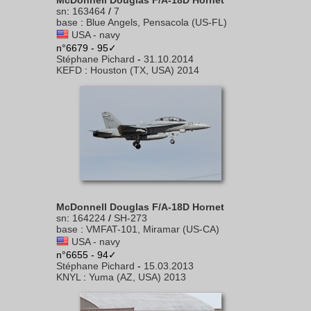
McDonnell Douglas F/A-18D Hornet
sn
:
163464
/
7
base
:
Blue Angels, Pensacola (US-FL)
USA - navy
n°6679 - 95✓
Stéphane Pichard
-
31.10.2014
KEFD
:
Houston (TX, USA) 2014
McDonnell Douglas F/A-18D Hornet
sn
:
164224
/
SH-273
base
:
VMFAT-101, Miramar (US-CA)
USA - navy
n°6655 - 94✓
Stéphane Pichard
-
15.03.2013
KNYL
:
Yuma (AZ, USA) 2013