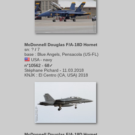
McDonnell Douglas F/A-18D Hornet
sn
:
?
/
7
base
:
Blue Angels, Pensacola (US-FL)
USA - navy
n°10562 - 68✓
Stéphane Pichard
-
11.03.2018
KNJK
:
El Centro (CA, USA) 2018
McDonnell Douglas F/A-18D Hornet