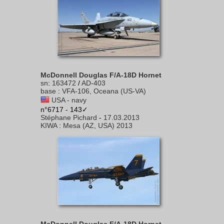
McDonnell Douglas F/A-18D Hornet
sn
:
163472
/
AD-403
base
:
VFA-106, Oceana (US-VA)
USA - navy
n°6717 - 143✓
Stéphane Pichard
-
17.03.2013
KIWA
:
Mesa (AZ, USA) 2013