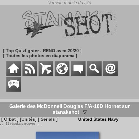
[ Top Quizfighter : RENO avec 20/20 ]
[ Toutes les photos en diaporama ]
Galerie des McDonnell Douglas F/A-18D Hornet sur
stanakshot
▽
[ Orbat ]
[Unités]
[ Serials ]
United States Navy
. . . 13 résultats trouvés . . .