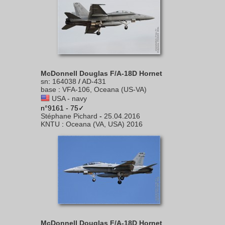
McDonnell Douglas F/A-18D Hornet
sn
:
164038
/
AD-431
base
:
VFA-106, Oceana (US-VA)
USA - navy
n°9161 - 75✓
Stéphane Pichard
-
25.04.2016
KNTU
:
Oceana (VA, USA) 2016
McDonnell Douglas F/A-18D Hornet