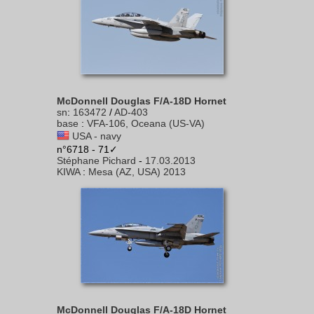
McDonnell Douglas F/A-18D Hornet
sn
:
163472
/
AD-403
base
:
VFA-106, Oceana (US-VA)
USA - navy
n°6718 - 71✓
Stéphane Pichard
-
17.03.2013
KIWA
:
Mesa (AZ, USA) 2013
McDonnell Douglas F/A-18D Hornet