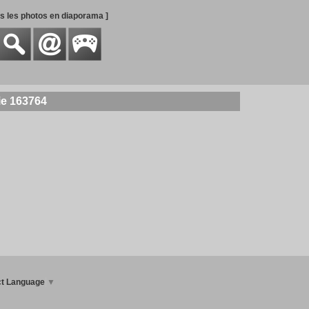
es les photos en diaporama ]
ie 163764
ct Language
▼