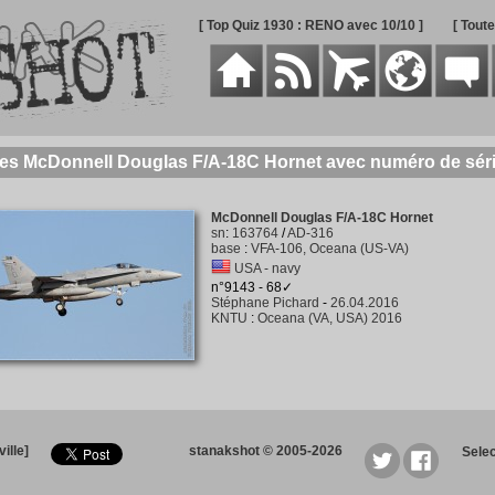
[ Top Quiz 1930 : RENO avec 10/10 ]
[ Tout
des McDonnell Douglas F/A-18C Hornet avec numéro de sér
McDonnell Douglas F/A-18C Hornet
sn
:
163764
/
AD-316
base
:
VFA-106, Oceana (US-VA)
USA - navy
n°9143 - 68✓
Stéphane Pichard
-
26.04.2016
KNTU
:
Oceana (VA, USA) 2016
ille]
stanakshot © 2005-2026
Sele