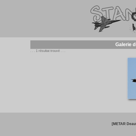
Galerie 
. . . 1 résultat trouvé . . .
[METAR Deauv