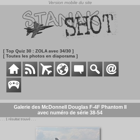
[ Top Quiz 30 : ZOLA avec 34/30 ]
[ Toutes les photos en diaporama ]
Galerie des McDonnell Douglas F-4F Phantom II
avec numéro de série 38-54
. . . 1 résultat trouvé . . .