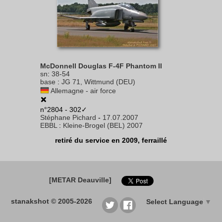
McDonnell Douglas F-4F Phantom II
sn
:
38-54
base
:
JG 71, Wittmund (DEU)
Allemagne - air force
n°2804 - 302✓
Stéphane Pichard
-
17.07.2007
EBBL
:
Kleine-Brogel (BEL) 2007
retiré du service en 2009, ferraillé
[METAR Deauville]
stanakshot © 2005-2026
Select Language
▼