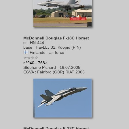
McDonnell Douglas F-18C Hornet
sn
:
HN-444
base
:
HävLLv 31, Kuopio (FIN)
Finlande - air force
☆☆☆☆
n°940 - 768✓
Stéphane Pichard
-
16.07.2005
EGVA
:
Fairford (GBR) RIAT 2005
McDonnell Douglas F-18C Hornet