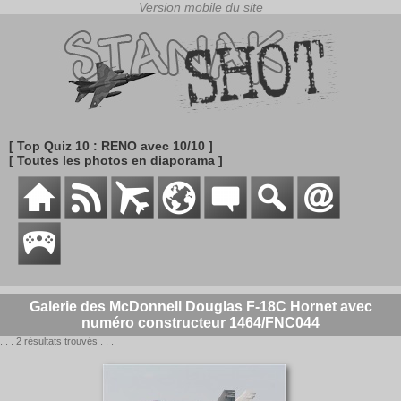
[ Top Quiz 10 : RENO avec 10/10 ]
[ Toutes les photos en diaporama ]
Galerie des McDonnell Douglas F-18C Hornet avec
numéro constructeur 1464/FNC044
. . . 2 résultats trouvés . . .