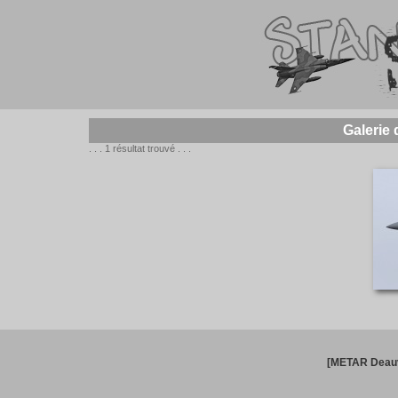
Galerie
. . . 1 résultat trouvé . . .
[METAR Deauv