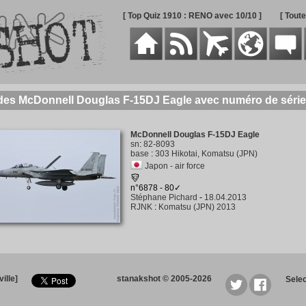
[ Top Quiz 1910 : RENO avec 10/10 ]
[ Tout
 des McDonnell Douglas F-15DJ Eagle avec numéro de série
McDonnell Douglas F-15DJ Eagle
sn
:
82-8093
base
:
303 Hikotai, Komatsu (JPN)
Japon - air force
n°6878 - 80✓
Stéphane Pichard
-
18.04.2013
RJNK
:
Komatsu (JPN) 2013
ille]
stanakshot © 2005-2026
Sele