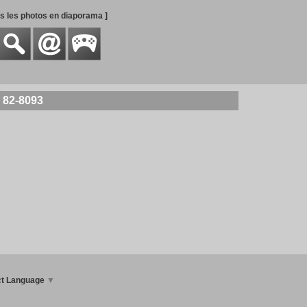
es les photos en diaporama ]
 82-8093
ct Language
▼