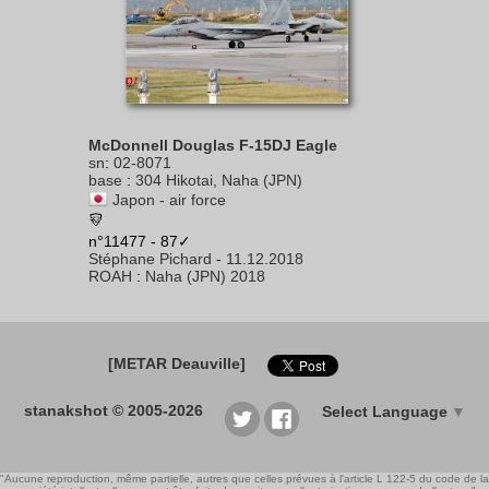
McDonnell Douglas F-15DJ Eagle
sn
:
02-8071
base
:
304 Hikotai, Naha (JPN)
Japon - air force
n°11477 - 87✓
Stéphane Pichard
-
11.12.2018
ROAH
:
Naha (JPN) 2018
[METAR Deauville]
stanakshot © 2005-2026
Select Language
▼
"Aucune reproduction, même partielle, autres que celles prévues à l'article L 122-5 du code de la