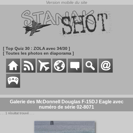
[ Top Quiz 30 : ZOLA avec 34/30 ]
[ Toutes les photos en diaporama ]
Galerie des McDonnell Douglas F-15DJ Eagle avec
numéro de série 02-8071
. . . 1 résultat trouvé . . .