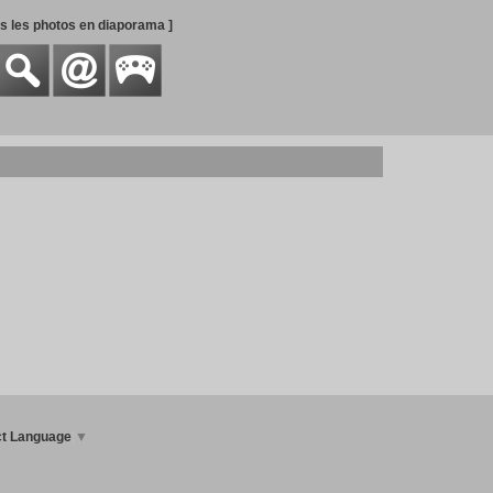
es les photos en diaporama ]
ct Language
▼