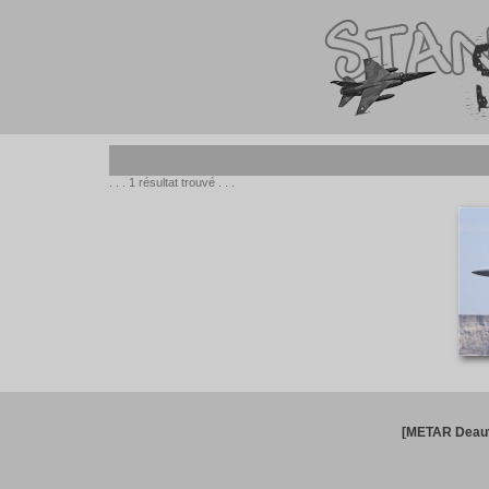
. . . 1 résultat trouvé . . .
[METAR Deauv