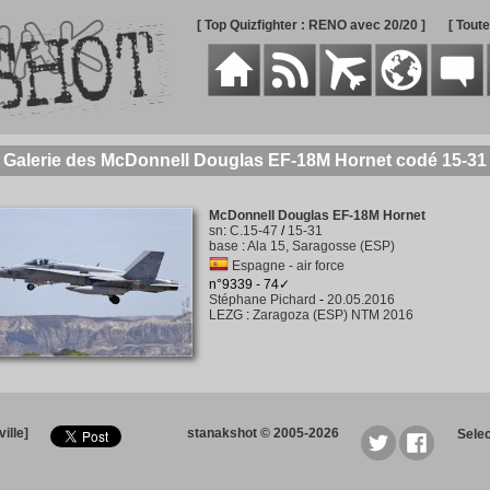
[ Top Quizfighter : RENO avec 20/20 ]
[ Tout
Galerie des McDonnell Douglas EF-18M Hornet codé 15-31
McDonnell Douglas EF-18M Hornet
sn
:
C.15-47
/
15-31
base
:
Ala 15, Saragosse (ESP)
Espagne - air force
n°9339 - 74✓
Stéphane Pichard
-
20.05.2016
LEZG
:
Zaragoza (ESP) NTM 2016
ille]
stanakshot © 2005-2026
Sele