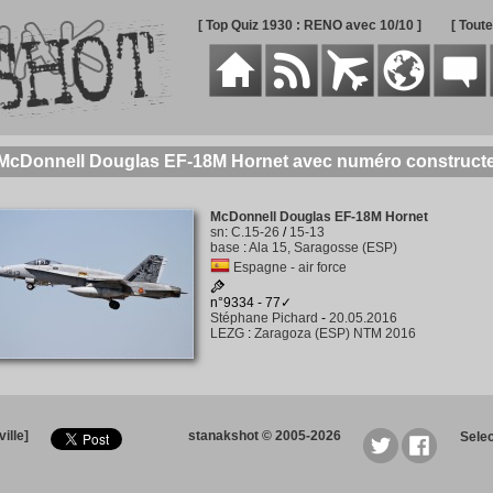
[ Top Quiz 1930 : RENO avec 10/10 ]
[ Tout
 McDonnell Douglas EF-18M Hornet avec numéro construct
McDonnell Douglas EF-18M Hornet
sn
:
C.15-26
/
15-13
base
:
Ala 15, Saragosse (ESP)
Espagne - air force
n°9334 - 77✓
Stéphane Pichard
-
20.05.2016
LEZG
:
Zaragoza (ESP) NTM 2016
ille]
stanakshot © 2005-2026
Sele