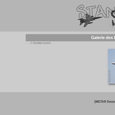
Galerie des
. . . 1 résultat trouvé . . .
[METAR Deauv