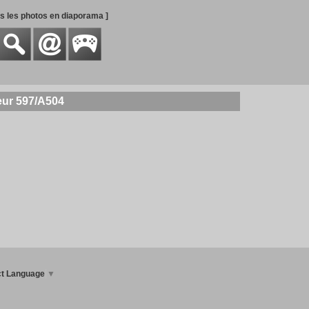
es les photos en diaporama ]
eur 597/A504
ct Language
▼