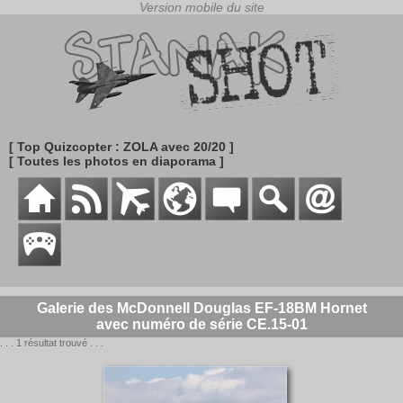
[ Top Quizcopter : ZOLA avec 20/20 ]
[ Toutes les photos en diaporama ]
Galerie des McDonnell Douglas EF-18BM Hornet
avec numéro de série CE.15-01
. . . 1 résultat trouvé . . .