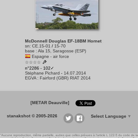
McDonnell Douglas EF-18BM Hornet
sn
:
CE.15-01
/
15-70
base
:
Ala 15, Saragosse (ESP)
Espagne - air force
☆☆☆☆
n°2286 - 102✓
Stéphane Pichard
-
14.07.2014
EGVA
:
Fairford (GBR) RIAT 2014
[METAR Deauville]
stanakshot © 2005-2026
Select Language
▼
"Aucune reproduction, même partielle, autres que celles prévues à l'article L 122-5 du code de la