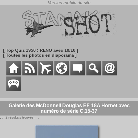
[ Top Quiz 1950 : RENO avec 10/10 ]
[ Toutes les photos en diaporama ]
Galerie des McDonnell Douglas EF-18A Hornet avec
numéro de série C.15-37
. . . 2 résultats trouvés . . .