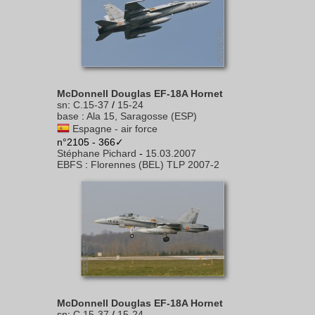
McDonnell Douglas EF-18A Hornet
sn
:
C.15-37
/
15-24
base
:
Ala 15, Saragosse (ESP)
Espagne - air force
n°2105 - 366✓
Stéphane Pichard
-
15.03.2007
EBFS
:
Florennes (BEL) TLP 2007-2
McDonnell Douglas EF-18A Hornet
sn
:
C.15-37
/
15-24