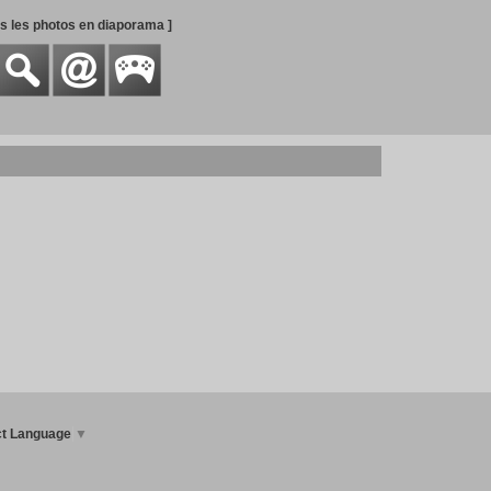
es les photos en diaporama ]
ct Language
▼