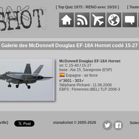
[ Top Quiz 1975 : RENO avec 10/10 ]
[ Tout
Galerie des McDonnell Douglas EF-18A Hornet codé 15-27
McDonnell Douglas EF-18A Hornet
sn
:
C.15-40
/
15-27
base
:
Ala 15, Saragosse (ESP)
Espagne - air force
n°3601 - 303✓
Stéphane Pichard
-
11.06.2008
EBFS
:
Florennes (BEL) TLP 2008-3
ille]
stanakshot © 2005-2026
Sele