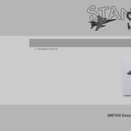
. . . 1 résultat trouvé . . .
[METAR Deauv