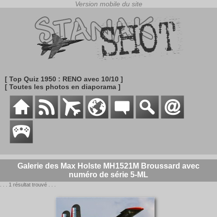
[ Top Quiz 1950 : RENO avec 10/10 ]
[ Toutes les photos en diaporama ]
Galerie des Max Holste MH1521M Broussard avec
numéro de série 5-ML
. . . 1 résultat trouvé . . .