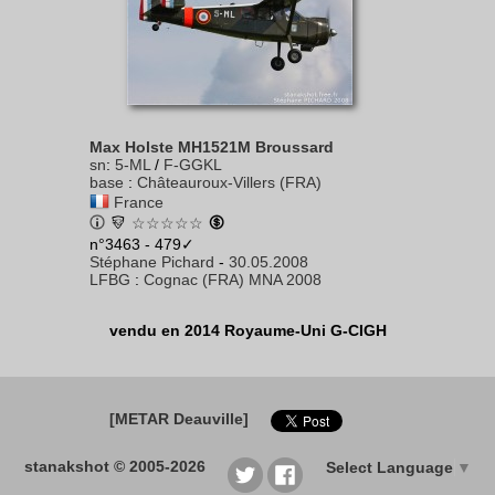
Max Holste MH1521M Broussard
sn
:
5-ML
/
F-GGKL
base
:
Châteauroux-Villers (FRA)
France
☆☆☆☆☆
n°3463 - 479✓
Stéphane Pichard
-
30.05.2008
LFBG
:
Cognac (FRA) MNA 2008
vendu en 2014 Royaume-Uni G-CIGH
[METAR Deauville]
stanakshot © 2005-2026
Select Language
▼