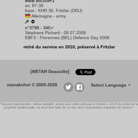
MBB Bo105P1
sn
:
87-38
base
:
KHR 36, Fritzlar (DEU)
Allemagne - army
n°3798 - 340✓
Stéphane Pichard
-
08.07.2008
EBFS
:
Florennes (BEL) Defence Day 2008
retiré du service en 2010, préservé à Fritzlar
[METAR Deauville]
stanakshot © 2005-2026
Select Language
▼
"Aucune reproduction, même partielle, autres que celles prévues à l'article L 122-5 du code de la
propriété intellectuelle, ne peut être faite de ce site sans l'autorisation expresse de l'auteur."