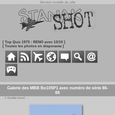
[ Top Quiz 1975 : RENO avec 10/10 ]
[ Toutes les photos en diaporama ]
Galerie des MBB Bo105P1 avec numéro de série 86-
66
. . . 1 résultat trouvé . . .