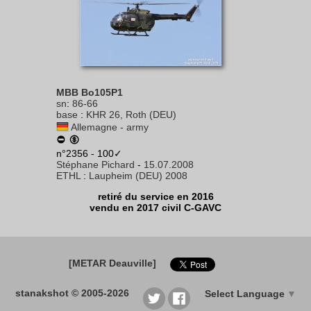
MBB Bo105P1
sn
:
86-66
base
:
KHR 26, Roth (DEU)
Allemagne - army
n°2356 - 100✓
Stéphane Pichard
-
15.07.2008
ETHL
:
Laupheim (DEU) 2008
retiré du service en 2016
vendu en 2017 civil C-GAVC
[METAR Deauville]
stanakshot © 2005-2026
Select Language
▼