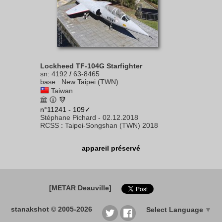
Lockheed TF-104G Starfighter
sn
:
4192
/
63-8465
base
:
New Taipei (TWN)
Taiwan
n°11241 - 109✓
Stéphane Pichard
-
02.12.2018
RCSS
:
Taipei-Songshan (TWN) 2018
appareil préservé
[METAR Deauville]
stanakshot © 2005-2026
Select Language
▼