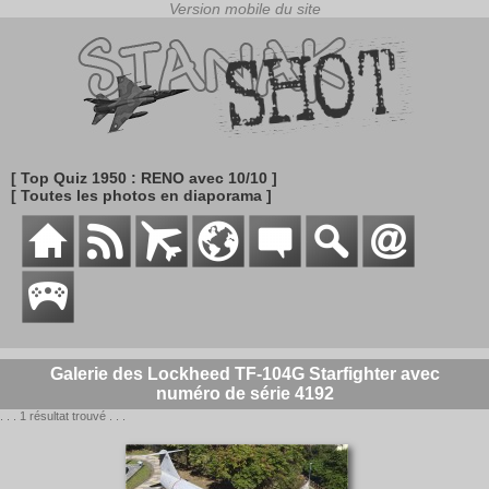
[ Top Quiz 1950 : RENO avec 10/10 ]
[ Toutes les photos en diaporama ]
Galerie des Lockheed TF-104G Starfighter avec
numéro de série 4192
. . . 1 résultat trouvé . . .