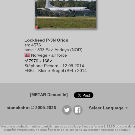
Lockheed P-3N Orion
sn
:
4576
base
:
333 Skv, Andoya (NOR)
Norvège - air force
n°7970 - 168✓
Stéphane Pichard
-
12.09.2014
EBBL
:
Kleine-Brogel (BEL) 2014
[METAR Deauville]
stanakshot © 2005-2026
Select Language
▼
"Aucune reproduction, même partielle, autres que celles prévues à l'article L 122-5 du code de la
propriété intellectuelle, ne peut être faite de ce site sans l'autorisation expresse de l'auteur."