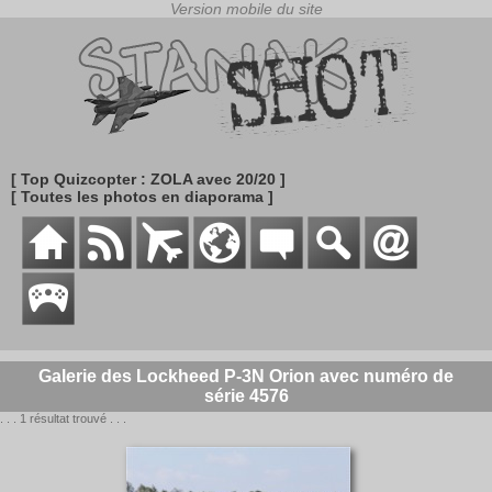
[ Top Quizcopter : ZOLA avec 20/20 ]
[ Toutes les photos en diaporama ]
Galerie des Lockheed P-3N Orion avec numéro de
série 4576
. . . 1 résultat trouvé . . .