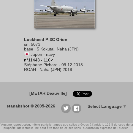
Lockheed P-3C Orion
sn
:
5073
base
:
5 Kokutai, Naha (JPN)
Japon - navy
n°11443 - 116✓
Stéphane Pichard
-
09.12.2018
ROAH
:
Naha (JPN) 2018
[METAR Deauville]
stanakshot © 2005-2026
Select Language
▼
"Aucune reproduction, même partielle, autres que celles prévues à l'article L 122-5 du code de la
propriété intellectuelle, ne peut être faite de ce site sans l'autorisation expresse de l'auteur."