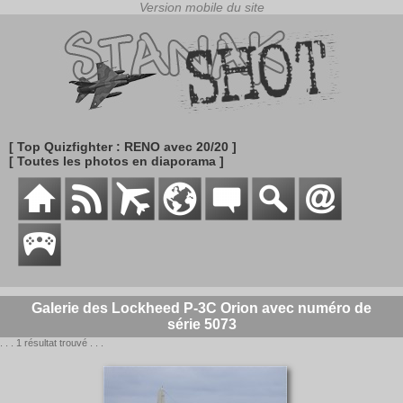
[ Top Quizfighter : RENO avec 20/20 ]
[ Toutes les photos en diaporama ]
Galerie des Lockheed P-3C Orion avec numéro de
série 5073
. . . 1 résultat trouvé . . .