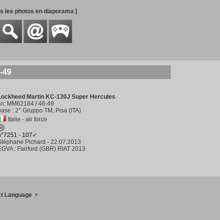
es les photos en diaporama ]
-49
Lockheed Martin KC-130J Super Hercules
sn
:
MM62184
/
46-49
base
:
2° Gruppo TM, Pisa (ITA)
Italie - air force
n°7251 - 107✓
Stéphane Pichard
-
22.07.2013
EGVA
:
Fairford (GBR) RIAT 2013
ct Language
▼