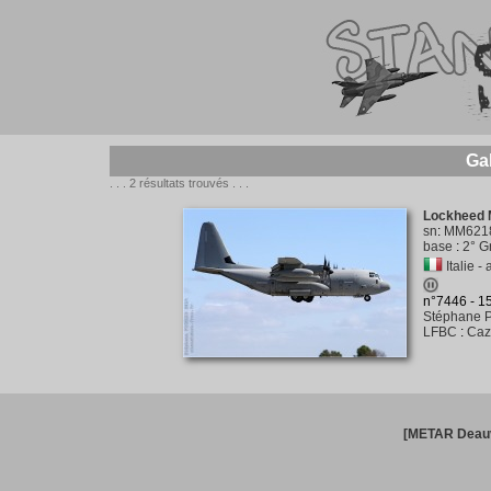
Ga
. . . 2 résultats trouvés . . .
Lockheed 
sn
:
MM621
base
:
2° G
Italie - 
n°7446 - 
Stéphane P
LFBC
:
Caz
[METAR Deauv