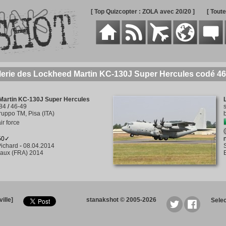
[ Top Quizcopter : ZOLA avec 20/20 ]
[ Tout
lerie des Lockheed Martin KC-130J Super Hercules codé 46
Martin KC-130J Super Hercules
84
/
46-49
ruppo TM, Pisa (ITA)
air force
150✓
ichard
-
08.04.2014
aux (FRA) 2014
ille]
stanakshot © 2005-2026
Sele