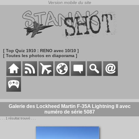
[ Top Quiz 1910 : RENO avec 10/10 ]
[ Toutes les photos en diaporama ]
Galerie des Lockheed Martin F-35A Lightning II avec
numéro de série 5087
. . . 1 résultat trouvé . . .