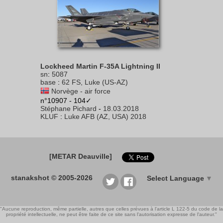
Lockheed Martin F-35A Lightning II
sn
:
5087
base
:
62 FS, Luke (US-AZ)
Norvège - air force
n°10907 - 104✓
Stéphane Pichard
-
18.03.2018
KLUF
:
Luke AFB (AZ, USA) 2018
[METAR Deauville]
stanakshot © 2005-2026
Select Language
▼
"Aucune reproduction, même partielle, autres que celles prévues à l'article L 122-5 du code de la
propriété intellectuelle, ne peut être faite de ce site sans l'autorisation expresse de l'auteur."