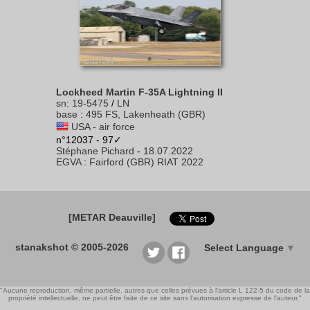
Lockheed Martin F-35A Lightning II
sn
:
19-5475
/
LN
base
:
495 FS, Lakenheath (GBR)
USA - air force
n°12037 - 97✓
Stéphane Pichard
-
18.07.2022
EGVA
:
Fairford (GBR) RIAT 2022
[METAR Deauville]
stanakshot © 2005-2026
Select Language
▼
"Aucune reproduction, même partielle, autres que celles prévues à l'article L 122-5 du code de la
propriété intellectuelle, ne peut être faite de ce site sans l'autorisation expresse de l'auteur."