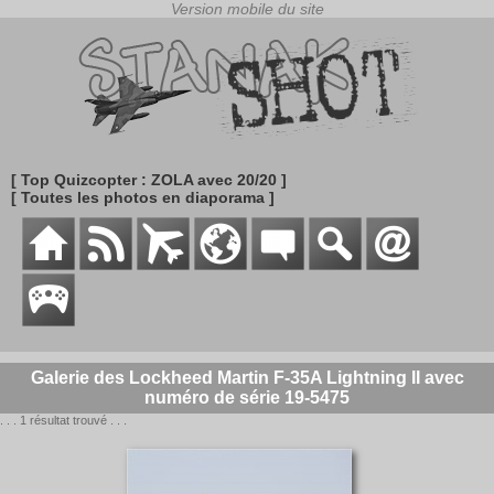
[ Top Quizcopter : ZOLA avec 20/20 ]
[ Toutes les photos en diaporama ]
Galerie des Lockheed Martin F-35A Lightning II avec
numéro de série 19-5475
. . . 1 résultat trouvé . . .