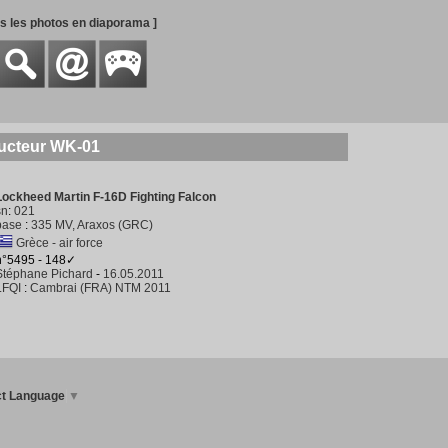
es les photos en diaporama ]
ructeur WK-01
Lockheed Martin F-16D Fighting Falcon
sn
:
021
base
:
335 MV, Araxos (GRC)
Grèce - air force
n°5495 - 148✓
Stéphane Pichard
-
16.05.2011
LFQI
:
Cambrai (FRA) NTM 2011
ct Language
▼