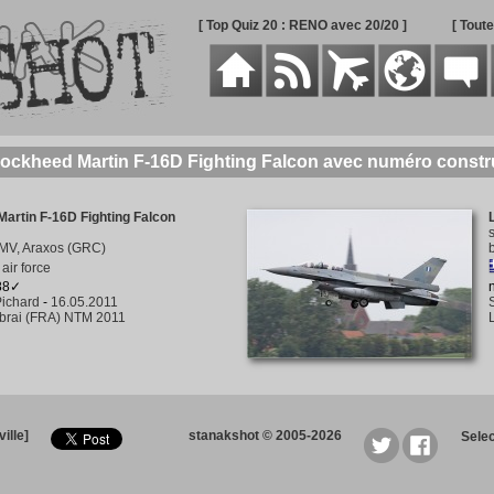
[ Top Quiz 20 : RENO avec 20/20 ]
[ Tout
Lockheed Martin F-16D Fighting Falcon avec numéro const
artin F-16D Fighting Falcon
MV, Araxos (GRC)
air force
188✓
ichard
-
16.05.2011
rai (FRA) NTM 2011
ille]
stanakshot © 2005-2026
Sele