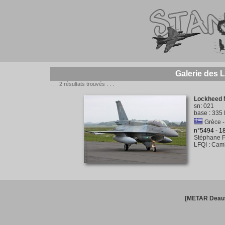
Galerie des 
. . . 2 résultats trouvés . . .
Lockheed M
sn
:
021
base
:
335 
Grèce - 
n°5494 - 
Stéphane P
LFQI
:
Camb
[METAR Deauv